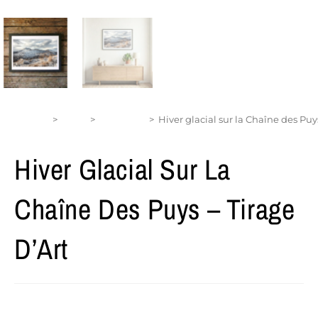
Accueil
>
Shop
>
Auvergne
>
Hiver glacial sur la Chaîne des Puys
Hiver Glacial Sur La
Chaîne Des Puys – Tirage
D’Art