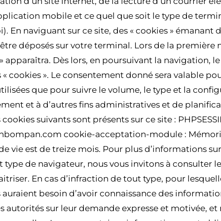
ion d’un site internet, de la lecture d’un courrier éle
pplication mobile et ce quel que soit le type de termina
oi). En naviguant sur ce site, des « cookies » émanant 
être déposés sur votre terminal. Lors de la première n
 » apparaîtra. Dès lors, en poursuivant la navigation, l
ts « cookies ». Le consentement donné sera valable pou
ilisées que pour suivre le volume, le type et la configu
ment et à d’autres fins administratives et de planifi
s cookies suivants sont présents sur ce site : PHPSESS
orianbompan.com cookie-acceptation-module : Mémoris
ie est de treize mois. Pour plus d’informations sur l’u
 type de navigateur, nous vous invitons à consulter le 
itriser. En cas d’infraction de tout type, pour lesquell
es auraient besoin d’avoir connaissance des information
autorités sur leur demande expresse et motivée, et 