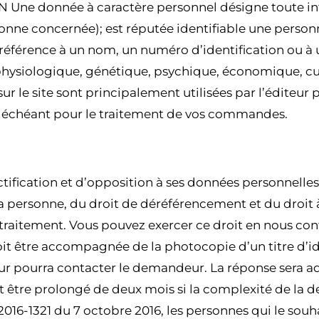
 Une donnée à caractère personnel désigne toute i
onne concernée); est réputée identifiable une personn
férence à un nom, un numéro d’identification ou à 
physiologique, génétique, psychique, économique, cul
r le site sont principalement utilisées par l’éditeur 
as échéant pour le traitement de vos commandes.
RECTIFICATION ET DE DÉRÉFÉRENCEMENT
ctification et d’opposition à ses données personnell
 sa personne, du droit de déréférencement et du droit 
traitement. Vous pouvez exercer ce droit en nous cont
être accompagnée de la photocopie d’un titre d’iden
iteur pourra contacter le demandeur. La réponse sera a
t être prolongé de deux mois si la complexité de la
2016-1321 du 7 octobre 2016, les personnes qui le souhai