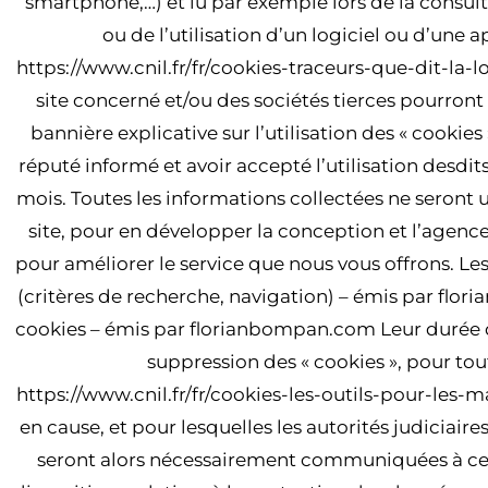
smartphone,…) et lu par exemple lors de la consultat
ou de l’utilisation d’un logiciel ou d’une a
https://www.cnil.fr/fr/cookies-traceurs-que-dit-la-l
site concerné et/ou des sociétés tierces pourront 
bannière explicative sur l’utilisation des « cookies
réputé informé et avoir accepté l’utilisation desdi
mois. Toutes les informations collectées ne seront ut
site, pour en développer la conception et l’agence
pour améliorer le service que nous vous offrons. Le
(critères de recherche, navigation) – émis par fl
cookies – émis par florianbompan.com Leur durée de v
suppression des « cookies », pour tout
https://www.cnil.fr/fr/cookies-les-outils-pour-les-ma
en cause, et pour lesquelles les autorités judiciair
seront alors nécessairement communiquées à ces 