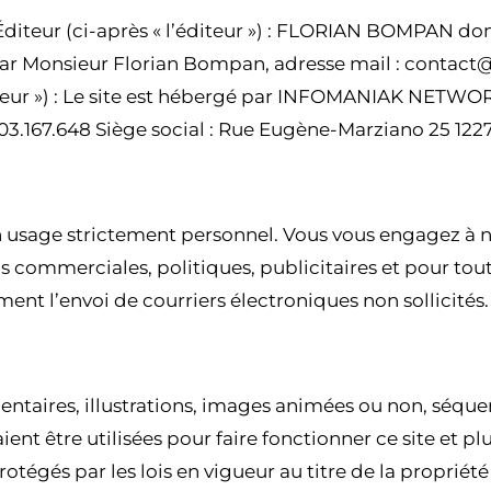
2 Éditeur (ci-après « l’éditeur ») : FLORIAN BOMPAN dont 
Monsieur Florian Bompan, adresse mail : contact@
eur ») : Le site est hébergé par INFOMANIAK NETWORK
3.167.648 Siège social : Rue Eugène-Marziano 25 1227
TICLE 2 – ACCÈS AU SITE
un usage strictement personnel. Vous vous engagez à ne 
s commerciales, politiques, publicitaires et pour tout
t l’envoi de courriers électroniques non sollicités.
ICLE 3 – CONTENU DU SITE
taires, illustrations, images animées ou non, séquen
ent être utilisées pour faire fonctionner ce site et p
otégés par les lois en vigueur au titre de la propriété i