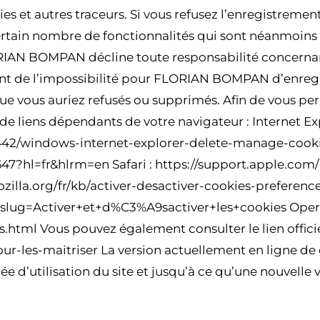
ies et autres traceurs. Si vous refusez l’enregistreme
certain nombre de fonctionnalités qui sont néanmoins
ORIAN BOMPAN décline toute responsabilité concernan
nt de l’impossibilité pour FLORIAN BOMPAN d’enregis
ue vous auriez refusés ou supprimés. Afin de vous per
 de liens dépendants de votre navigateur : Internet Ex
17442/windows-internet-explorer-delete-manage-cook
7?hl=fr&hlrm=en Safari : https://support.apple.com/
mozilla.org/fr/kb/activer-desactiver-cookies-preferenc
ctslug=Activer+et+d%C3%A9sactiver+les+cookies Opera
html Vous pouvez également consulter le lien officiel
pour-les-maitriser La version actuellement en ligne de 
e d’utilisation du site et jusqu’à ce qu’une nouvelle 
CLE 1 – MENTIONS LÉGALES