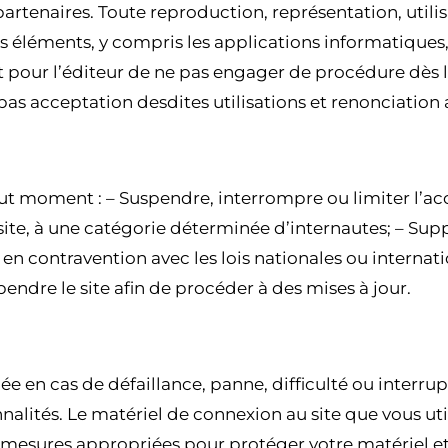
 partenaires. Toute reproduction, représentation, utili
s éléments, y compris les applications informatiques,
fait pour l’éditeur de ne pas engager de procédure dès
 pas acceptation desdites utilisations et renonciation 
ICLE 4 – GESTION DU SITE
out moment : – Suspendre, interrompre ou limiter l’acc
du site, à une catégorie déterminée d’internautes; – S
 contravention avec les lois nationales ou internatio
pendre le site afin de procéder à des mises à jour.
ICLE 5 – RESPONSABILITÉS
gée en cas de défaillance, panne, difficulté ou interr
alités. Le matériel de connexion au site que vous util
s mesures appropriées pour protéger votre matériel e